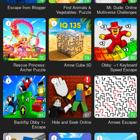
74
78
83
Escape from Blogger
Find Animals &
Mr. Dude: Online
Vegetables: Puzzle
Multiverse Challenges
72
74
83
Rescue Princess:
Arrow Cube 3D
Obby: +1 Keyboard
Archer Puzzle
Speed Escape
81
67
72
+1 Backflip Obby
Hide and Seek Online
Arrows Escaper
Escape