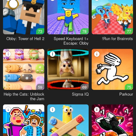
73
78
77
Obby: Tower of Hell 2
+1 Speed Keyboard
Run for Brainrots!
Escape: Obby
59
69
75
Help the Cats: Unblock
Sigma IQ
Parkour
the Jam