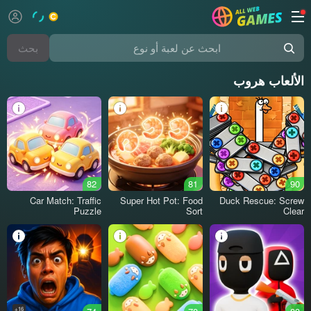
بحث
ابحث عن لعبة أو نوع
الألعاب هروب
82
81
90
Car Match: Traffic
Super Hot Pot: Food
Duck Rescue: Screw
Puzzle
Sort
Clear
16+