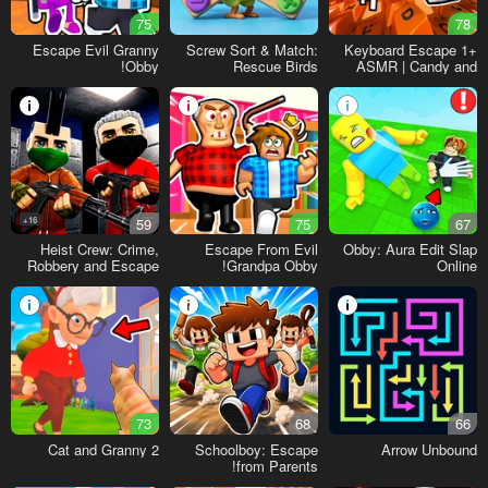
75
78
Escape Evil Granny
Screw Sort & Match:
+1 Keyboard Escape
Obby!
Rescue Birds
ASMR | Candy and
Chocolate!
16+
59
75
67
Heist Crew: Crime,
Escape From Evil
Obby: Aura Edit Slap
Robbery and Escape
Grandpa Obby!
Online
73
68
66
Cat and Granny 2
Schoolboy: Escape
Arrow Unbound
from Parents!