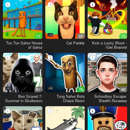
71
16+
65
75
Tun Tun Sahur House
Cat Freddy
Kick a Lucky Block -
of Sahur
Get Brainrot!
16+
61
16+
74
66
Boo Scared 7:
Tung Sahur Bots
Schoolboy Escape:
Summer in Skulboevo
Chase Room
Stealth Runaway