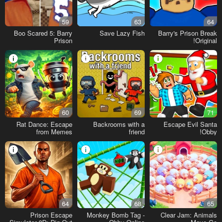
59
63
64
Boo Scared 5: Barry
Save Lazy Fish
Barry's Prison Break
Prison
Original!
60
69
71
Rat Dance: Escape
Backrooms with a
Escape Evil Santa
from Memes
friend
Obby!
64
68
65
Prison Escape
Monkey Bomb Tag -
Clear Jam: Animals