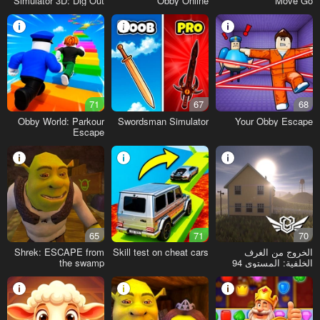
Simulator 3D: Dig Out
Obby Online
Move Go
Master Journey
71
67
68
Obby World: Parkour
Swordsman Simulator
Your Obby Escape
Escape
65
71
70
الخروج من الغرف
Skill test on cheat cars
Shrek: ESCAPE from
الخلفية: المستوى 94
the swamp