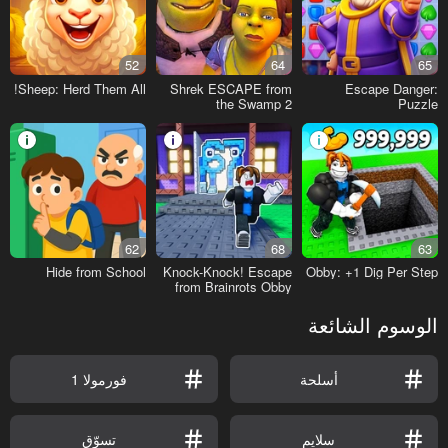
52
64
65
Sheep: Herd Them All!
Shrek ESCAPE from
Escape Danger:
the Swamp 2
Puzzle
62
68
63
Hide from School
Knock-Knock! Escape
Obby: +1 Dig Per Step
from Brainrots Obby
+1 Tycoon
الوسوم الشائعة
أسلحة
فورمولا 1
سلايم
تسوّق