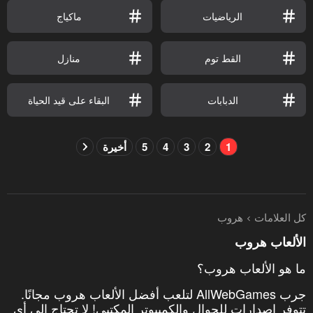
الرياضيات
ماكياج
القط توم
منازل
الدبابات
البقاء على قيد الحياة
1
2
3
4
5
أخيرة
كل العلامات
هروب
الألعاب هروب
ما هو الألعاب هروب؟
جرب AllWebGames لتلعب أفضل الألعاب هروب مجانًا.
تتوفر إصدارات للجوال والكمبيوتر المكتبي! لا تحتاج إلى أي