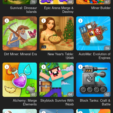
70
64
67
Survival: Dinosaur
Epic Arena Merge &
Miner Builder
Islands
Destroy
16+
59
Dirt Miner: Mineral Era
New Year's Table:
AutoWar: Evolution of
2048!
Engines
65
64
62
Alchemy: Merge
Skyblock Survive With
Block Tanks: Craft &
Elements
Noob!
Battle