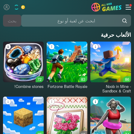
بحث
ابحث عن لعبة أو نوع
الألعاب حرفية
72
83
86
Combine stones!
Fortzone Battle Royale
Noob in Mine -
Sandbox & Craft