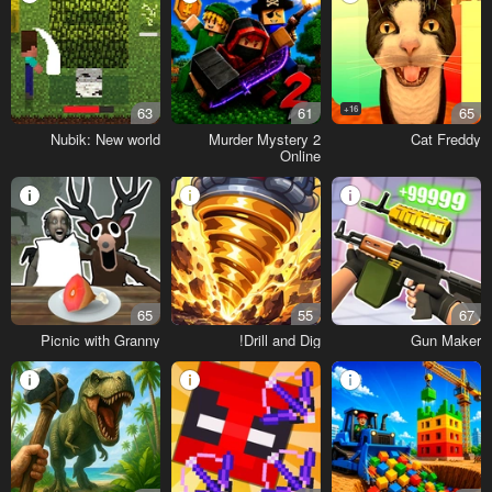
63
61
16+
65
Nubik: New world
Murder Mystery 2
Cat Freddy
Online
65
55
67
Picnic with Granny
Drill and Dig!
Gun Maker