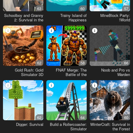
63
60
57
Schoolboy and Granny
Trainy Island of
MineBlock Party:
2: Survival in the
Happiness
World!
Forest
62
58
66
Gold Rush: Gold
FNAF Merge: The
Noob and Pro vs
Simulator 3D
Battle of the
Warden
Animatronics
62
64
60
Digger: Survival
Build a Rollercoaster:
WinterCraft: Survival in
Simulator
the Forest