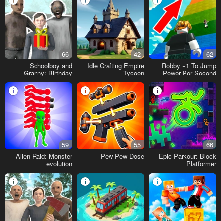
66
42
62
Schoolboy and
Idle Crafting Empire
Robby +1 To Jump
Granny: Birthday
Tycoon
Power Per Second
59
55
66
Alien Raid: Monster
Pew Pew Dose
Epic Parkour: Block
evolution
Platformer