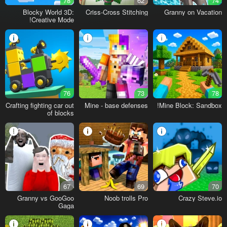
78
62
74
Blocky World 3D:
Criss-Cross Stitching
Granny on Vacation
Creative Mode!
76
73
78
Crafting fighting car out
Mine - base defenses
Mine Block: Sandbox!
of blocks
67
69
70
Granny vs GooGoo
Noob trolls Pro
Crazy Steve.io
Gaga