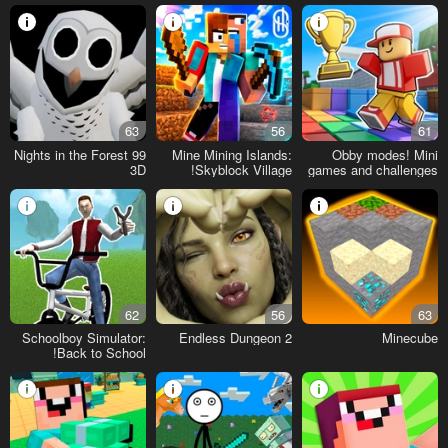
63
56
61
99 Nights in the Forest
Mine Mining Islands:
Obby modes! Mini
3D
Skyblock Village!
games and challenges
62
56
63
Schoolboy Simulator:
Endless Dungeon 2
Minecube
Back to School!