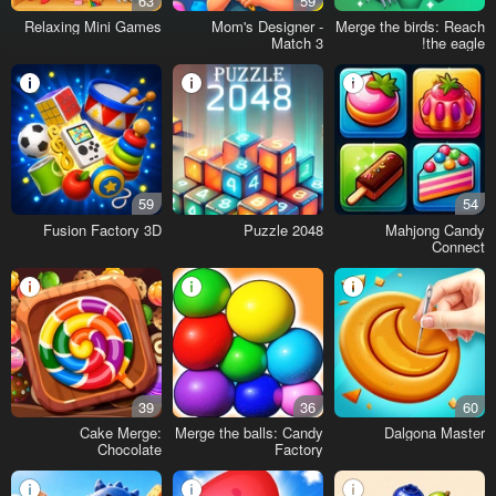
63
59
Relaxing Mini Games
Mom's Designer -
Merge the birds: Reach
Match 3
the eagle!
59
54
Fusion Factory 3D
Puzzle 2048
Mahjong Candy
Connect
39
36
60
Cake Merge:
Merge the balls: Candy
Dalgona Master
Chocolate
Factory