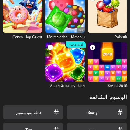
30
Candy Hop Quest
Marmalades - Match 3
Paketik
لعبة جديدة
Match 3: candy dush
Sweet 2048
الوسوم الشائعة
Scary
عائلة سيمبسونز
العدد
Tap