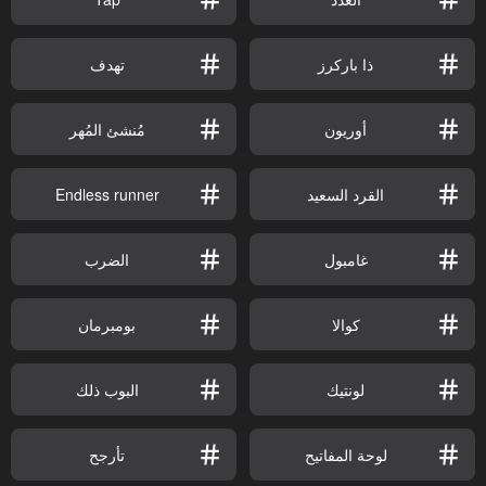
ذا باركرز
تهدف
أوريون
مُنشئ المُهر
القرد السعيد
Endless runner
غامبول
الضرب
كوالا
بومبرمان
لونتيك
البوب ذلك
لوحة المفاتيح
تأرجح