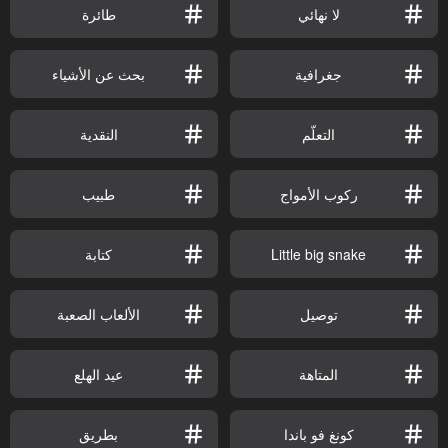
لا نهائي
طائرة
جغرافية
بحث عن الأشياء
التعلّم
النقدية
ركوب الأمواج
طبيب
Little big snake
كتابة
توصيل
الألعاب الصعبة
المتاهة
عيد الهلع
كونغ فو باندا
بطريق