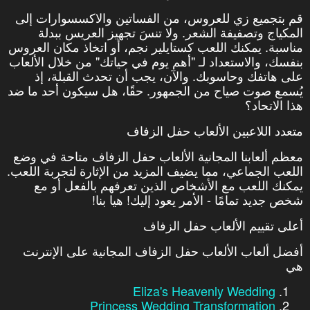
قم بتجميع زي للعروس، من الفساتين والاكسسوارات إلى
المكياج وتصفيفة الشعر. ولا تنسَ تجهيز العريس ببدلة
مناسبة. يمكنك اللعب كستايلير نجم، أو اتخاذ مكان العروس
بنفسك، والاستعداد لـ "أهم يوم في حياتك" من خلال الألعاب
على هاتفك وحاسوبك. والآن، يجب أن تحدث القبلة، إذ
يُسمع صوت صياح من الجمهور. حقًا، هل سيكون أحد ما ضد
هذا الاتحاد؟
متعدد اللاعبين الألعاب حفل الزفاف
معظم ألعابنا المجانية الألعاب حفل الزفاف متاحة في وضع
اللعب الجماعي، مما يضيف المزيد من الإثارة لتجربة اللعب.
يمكنك اللعب مع الأشخاص الذين تعرفهم بالفعل أو مع
شخص جديد تمامًا - الأمر يعود إليك! هيا بنا!
أعلى تقييم الألعاب حفل الزفاف
أفضل ألعاب الألعاب حفل الزفاف المجانية على الإنترنت
هي
Eliza's Heavenly Wedding
Princess Wedding Transformation