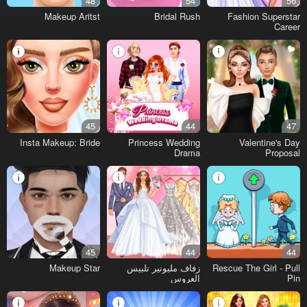
48
54
56
Makeup Aritst
Bridal Rush
Fashion Superstar
Career
45
44
47
Insta Makeup: Bride
Princess Wedding
Valentine's Day
Drama
Proposal
45
44
44
Rescue The Girl - Pull
زفاف مليونير تلبيس
Makeup Star
Pin
العروس