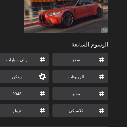
39
الوسوم الشائعة
سحر
رالي سيارات
الروبوتات
ميدكور
مخبز
2048
كلاسيكي
ترولز