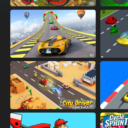
65
62
47