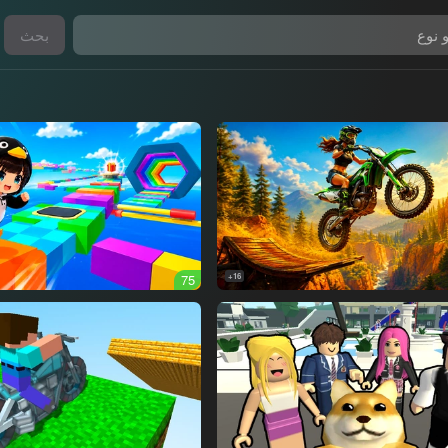
بحث
75
16+