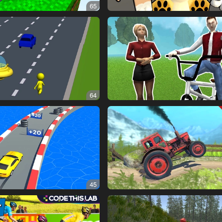
65
64
45