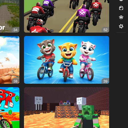
للبنات
مسابقات
ميدكور
34
52
38
39