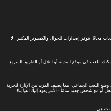
AllWebGam لتلعب أفضل Bike racing الألعاب مجانًا. تتوفر إصدارات للجوال والكمبيوتر المكتبي! لا
نك اللعب في موقع المدينة أو التلال أو الطريق السريع
bike raci الألعاب متاحة في وضع اللعب الجماعي، مما يضيف المزيد من الإثارة لتجربة
 أو مع شخص جديد تمامًا - الأمر يعود إليك! هيا بنا!