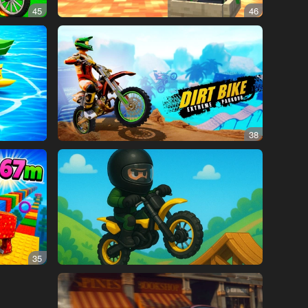
45
46
38
35