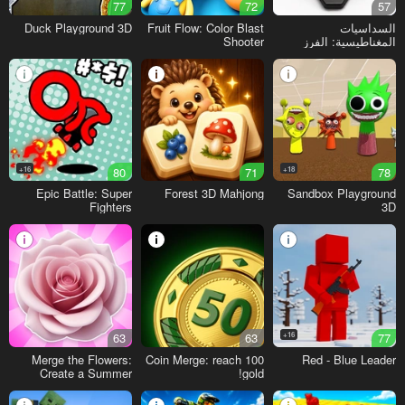
77
72
57
السداسيات
Fruit Flow: Color Blast
Duck Playground 3D
المغناطيسية: الفرز
Shooter
16+
80
71
18+
78
Epic Battle: Super
Forest 3D Mahjong
Sandbox Playground
Fighters
3D
63
63
16+
77
Merge the Flowers:
Coin Merge: reach 100
Red - Blue Leader
Create a Summer
gold!
Meadow!