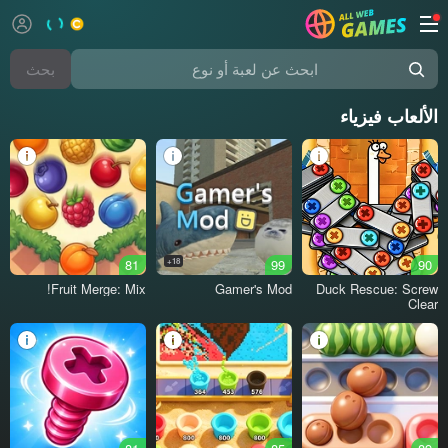
بحث
بحث عن لعبة أو نوع
الألعاب فيزياء
81
18+
99
90
Fruit Merge: Mix!
Gamer's Mod
Duck Rescue: Screw
Clear