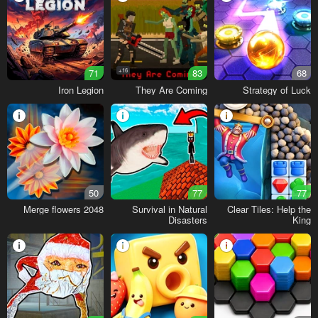
71
16+
83
68
Iron Legion
They Are Coming
Strategy of Luck
50
77
77
Merge flowers 2048
Survival in Natural
Clear Tiles: Help the
Disasters
King