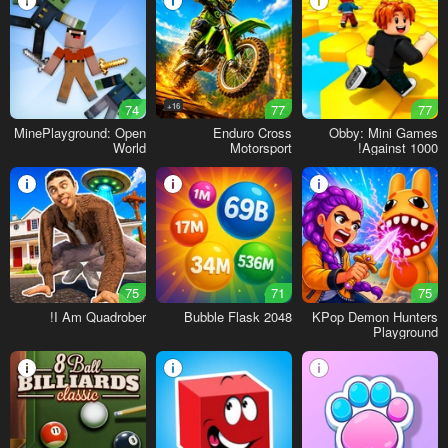
74
16+
77
77
MinePlayground: Open
Enduro Cross
Obby: Mini Games
World
Motorsport
Against 1000!
75
71
75
I Am Quadrober!
Bubble Flask 2048
KPop Demon Hunters
Playground