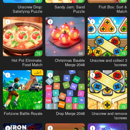
81
85
89
Unscrew Drop:
Sandy Jam: Sand
Fruit Box: Sort &
Satisfying Puzzle
Puzzle
Match
75
66
78
Hot Pot Eliminate:
Christmas Bauble
Unscrew and collect 3
Food Match
Merge 2048
screws!
أعلى
83
74
75
Fortzone Battle Royale
Drop Merge 2048
Unscrew and remove
screws!