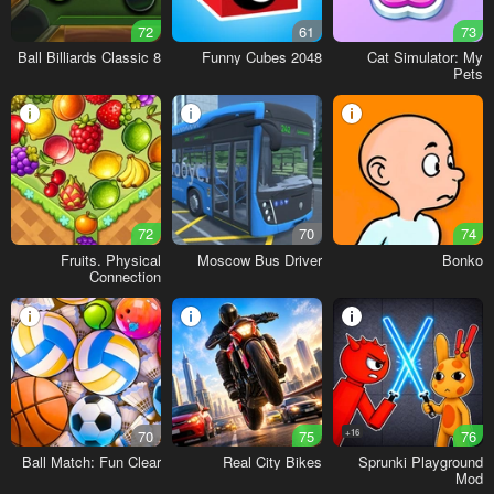
72
61
73
8 Ball Billiards Classic
Funny Cubes 2048
Cat Simulator: My
Pets
72
70
74
Fruits. Physical
Moscow Bus Driver
Bonko
Connection
70
75
16+
76
Ball Match: Fun Clear
Real City Bikes
Sprunki Playground
Mod