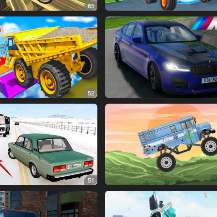
65
52
51