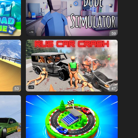
16+
59
53
16+
47