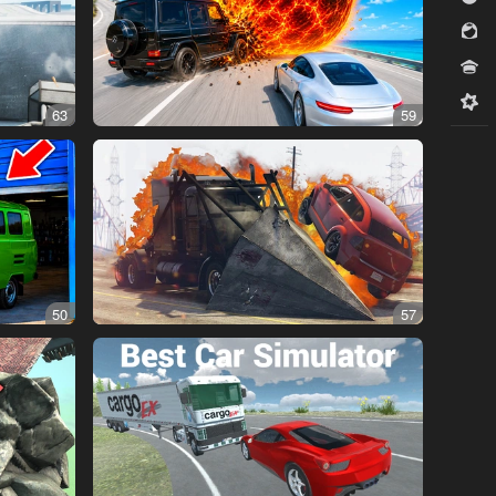
للبنات
مسابقات
ميدكور
63
59
50
57