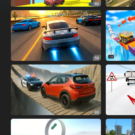
60
59
16+
65