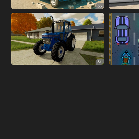
56
51