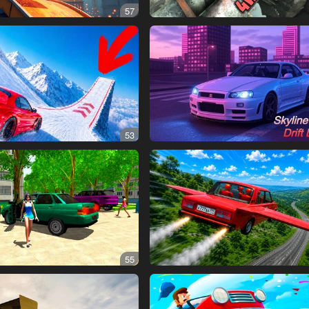
57
53
55