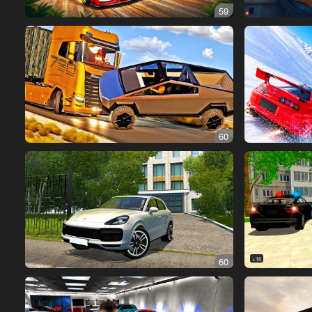
59
60
60
16+