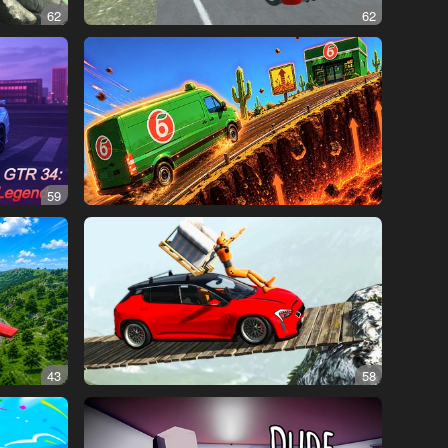
62
62
59
43
58