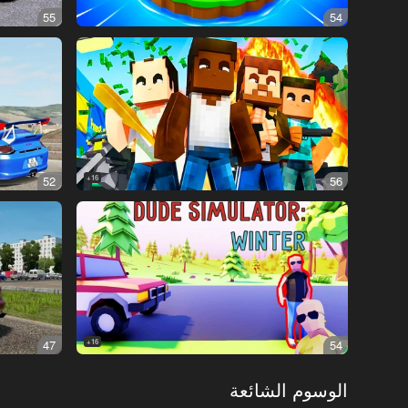
55
54
52
16+
56
47
16+
54
الوسوم الشائعة