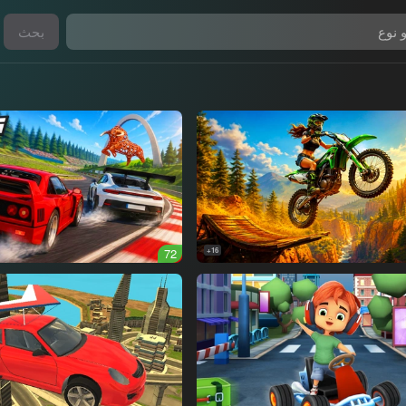
بحث
72
16+