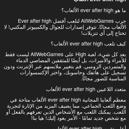
ما هو ever after high الألعاب؟
جرب AllWebGames لتلعب أفضل Ever after high
الألعاب مجانًا. تتوفر إصدارات للجوال والكمبيوتر المكتبي! لا
تحتاج إلى أي تنزيلات!
كيف تلعب ever after high الألعاب؟
بعد كل شيء، لعبة High على AllWebGames ليست فقط
للأمراء والأميرات، بل أيضًا للمثقفين المصاصي الدماء
والمتمردين الزومبي. قم بتغيير ملابسهم عبر الإنترنت ودون
تسجيل على هاتفك وحاسوبك، واختر الإكسسوارات
المناسبة للصور مجانًا.
متعدد اللاعبين ever after high الألعاب
معظم ألعابنا المجانية ever after high الألعاب متاحة في
وضع اللعب الجماعي، مما يضيف المزيد من الإثارة لتجربة
اللعب. يمكنك اللعب مع الأشخاص الذين تعرفهم بالفعل أو
مع شخص جديد تمامًا - الأمر يعود إليك! هيا بنا!
أعلى تقييم ever after high الألعاب