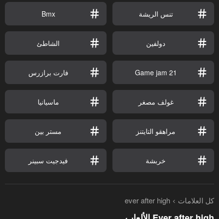
تنس الريشة
Bmx
دولفين
الشاطئ
Game jam 21
فارت برازرس
غولف مصغر
ماسيانيا
مراهقو التايتنز
مستر بين
خربشة
فيدجيت سبينر
كل العلامات
ever after high
Ever after high الألعاب