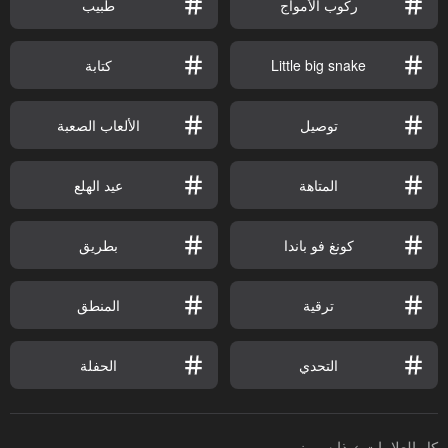
ركوب الأمواج
طبيب
Little big snake
كتابة
توصيل
الألعاب الصعبة
المتاهة
عيد الهلع
كونغ فو باندا
بطريق
ترقية
المنطق
التحدي
الحفلة
كل العلامات
ذا سيمز