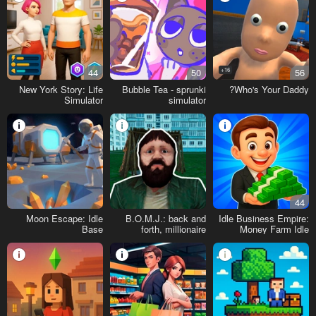
44
50
16+
56
New York Story: Life
Bubble Tea - sprunki
Who's Your Daddy?
Simulator
simulator
44
Moon Escape: Idle
B.O.M.J.: back and
Idle Business Empire:
Base
forth, millionaire
Money Farm Idle
Tycoon 3D