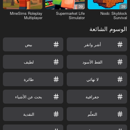
39
39
MineSims Roleplay
Supermarket Life
Noob: Skyblock
Multiplayer
Simulator
Survival
الوسوم الشائعة
أشر وانقر
بيض
القط الأسود
لطيف
لا نهائي
طائرة
جغرافية
بحث عن الأشياء
التعلّم
النقدية