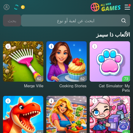
بحث
ابحث عن لعبة أو نوع
الألعاب ذا سيمز
62
62
73
Merge Ville
Cooking Stories
Cat Simulator: My
Pets