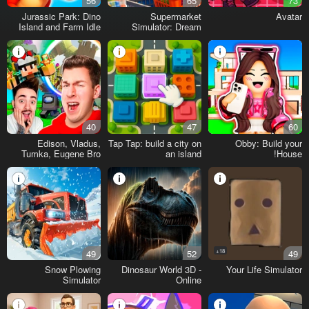
56
65
73
Jurassic Park: Dino
Supermarket
Avatar
Island and Farm Idle
Simulator: Dream
Tycoon 3D
Store
40
47
60
Edison, Vladus,
Tap Tap: build a city on
Obby: Build your
Tumka, Eugene Bro
an island
House!
and songs!
49
52
18+
49
Snow Plowing
Dinosaur World 3D -
Your Life Simulator
Simulator
Online