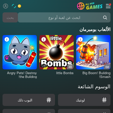
بحث
ابحث عن لعبة أو نوع
الألعاب بومبرمان
16+
48
68
Angry Pets! Destroy
little Bombs
Big Boom! Building
the Building!
Smash!
الوسوم الشائعة
لونتيك
البوب ذلك