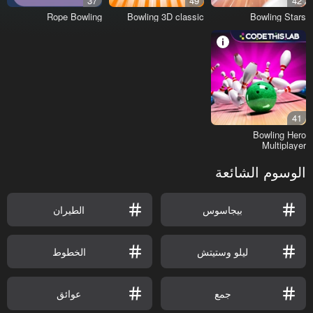
37
49
42
Rope Bowling
Bowling 3D classic
Bowling Stars
41
Bowling Hero
Multiplayer
الوسوم الشائعة
بيجاسوس
الطيران
ليلو وستيتش
الخطوط
جمع
عوائق