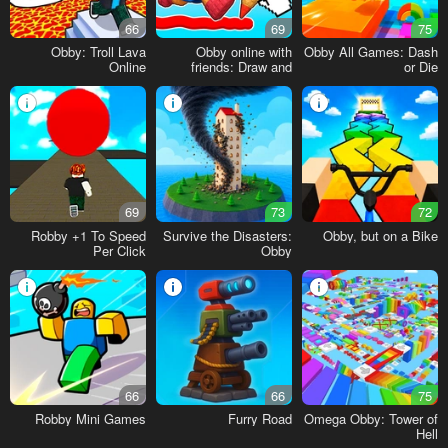
66
69
75
Obby: Troll Lava
Obby online with
Obby All Games: Dash
Online
friends: Draw and
or Die
Jump!
69
73
72
Robby +1 To Speed
Survive the Disasters:
Obby, but on a Bike
Per Click
Obby
66
66
75
Robby Mini Games
Furry Road
Omega Obby: Tower of
Hell