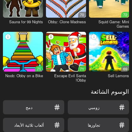
70
72
Sauna for 99 Nights
Obby: Clone Madness
Squid Game: Mini
Games
71
71
69
Noob: Obby on a Bike
Escape Evil Santa
Sell Lemons
Obby!
الوسوم الشائعة
زومبي
دمج
تجاوزها
ألعاب ثلاثية الأبعاد