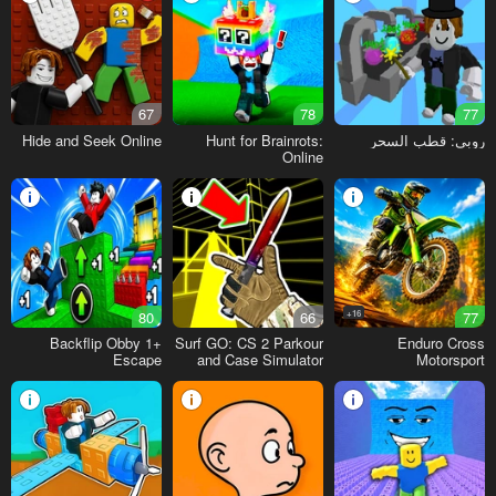
67
78
77
روبي: قطب السحر
Hunt for Brainrots:
Hide and Seek Online
Online
80
66
16+
77
+1 Backflip Obby
Surf GO: CS 2 Parkour
Enduro Cross
Escape
and Case Simulator
Motorsport