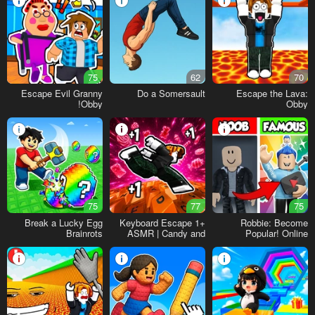
75
62
70
Escape Evil Granny
Do a Somersault
Escape the Lava:
Obby!
Obby
75
77
75
Break a Lucky Egg
+1 Keyboard Escape
Robbie: Become
Brainrots
ASMR | Candy and
Popular! Online
Chocolate!