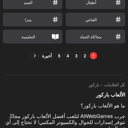
أطفال
الصيد
القناص
بيتزا
محاكاة الحياة
التعليمية
1
2
3
4
5
أخيرة
كل العلامات
باركور
الألعاب باركور
ما هو الألعاب باركور؟
جرب AllWebGames لتلعب أفضل الألعاب باركور مجانًا.
تتوفر إصدارات للجوال والكمبيوتر المكتبي! لا تحتاج إلى أي
تنزيلات!