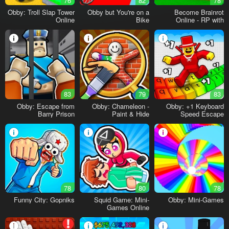
76
82
78
Obby: Troll Slap Tower
Obby but You're on a
Become Brainrot
Online
Bike
Online - RP with
Friends!
83
79
83
Obby: Escape from
Obby: Chameleon -
Obby: +1 Keyboard
Barry Prison
Paint & Hide
Speed Escape
78
80
78
Funny City: Gopniks
Squid Game: Mini-
Obby: Mini-Games
Games Online