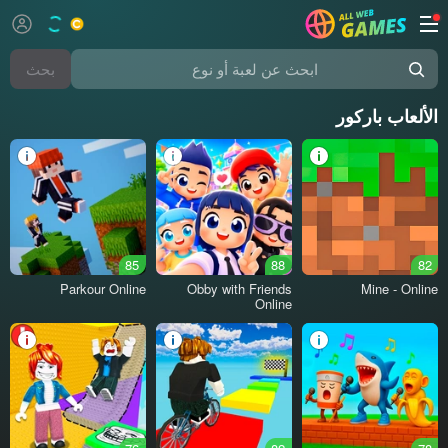
بحث
ابحث عن لعبة أو نوع
الألعاب باركور
85
88
82
Parkour Online
Obby with Friends
Mine - Online
Online