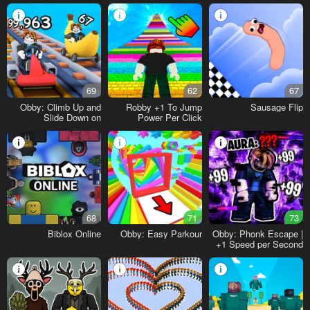
69
62
67
Obby: Climb Up and
Robby +1 To Jump
Sausage Flip
Slide Down on
Power Per Click
Minecarts
68
71
73
Biblox Online
Obby: Easy Parkour
Obby: Phonk Escape |
+1 Speed per Second