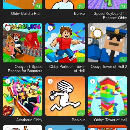
73
74
78
Obby Build a Plain
Bonko
+1 Speed Keyboard
Escape: Obby
76
77
73
Obby: +1 Speed
Obby Parkour: Tower
Obby: Tower of Hell 2
Escape for Brainrots
of Hell
72
75
73
Aesthetic Obby
Parkour
Obby: Tower of Hell