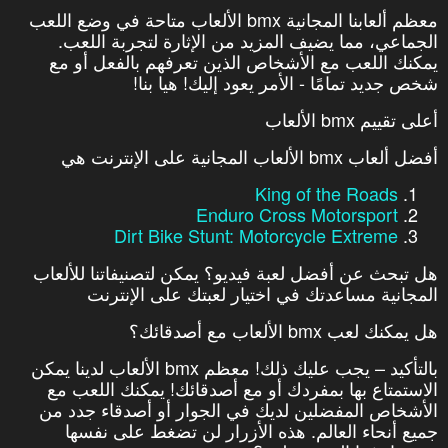
معظم ألعابنا المجانية bmx الألعاب متاحة في وضع اللعب
الجماعي، مما يضيف المزيد من الإثارة لتجربة اللعب.
يمكنك اللعب مع الأشخاص الذين تعرفهم بالفعل أو مع
شخص جديد تمامًا - الأمر يعود إليك! هيا بنا!
أعلى تقييم bmx الألعاب
أفضل ألعاب bmx الألعاب المجانية على الإنترنت هي
King of the Roads
Enduro Cross Motorsport
Dirt Bike Stunt: Motorcycle Extreme
هل تبحث عن أفضل لعبة فيديو؟ يمكن لتصنيفاتنا للألعاب
المجانية مساعدتك في اختيار لعبتك على الإنترنت
هل يمكنك لعب bmx الألعاب مع أصدقائك؟
بالتأكيد – يجب عليك ذلك! معظم bmx الألعاب لدينا يمكن
الاستمتاع بها بمفردك أو مع أصدقائك! يمكنك اللعب مع
الأشخاص المفضلين لديك في الجوار أو أصدقاء جدد من
جميع أنحاء العالم. هذه الأزرار لن تضغط على نفسها