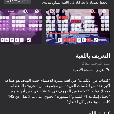
لحفظ تقدمك وإنجازاتك في اللعبة بشكلٍ موثوق
التعريف باللعبة
تمت الترجمة تلقائيًا
عرض النسخة الأصلية
"كلمات من الكلمات" هي لعبة مثيرة للاهتمام حيث الهدف هو صياغة
أكبر عدد من الكلمات الفريدة من مجموعة من الحروف المعطاة.
يمكنك توليد 29 كلمة من الحروف في "عينة" ، في حين أن" متهور
"يحمل إمكانية 71 كلمة و" السبورة " يحتوي على ما لا يقل عن 142
كلمة. سوف قهر كل الألغاز?
74
75
71
كلها لك
المزيد من الألعاب
FutDraft
Obby: Phonk Escape | +1 Speed per Second
Fashion Battle
My Resale. Cases and sales
كيفية اللعب