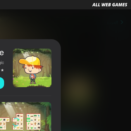
العودة
e
gic
Woodventure
3,9
تصنيف اللاعبين
0+
ألعاب الأركيد
ألعاب عابرة
Inlogic