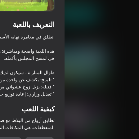
العب الآن
التعريف باللعبة
ألعاب مماثلة
هذه اللعبة واضحة ومباشرة: رب
42
71
MM2 LeapLands
Jim's World: Adventure
* تعديل وزاري: إعادة توزيع ج
كيفية اللعب
تطابق أزواج من البلاط مع صو
المنعطفات. هي المكافآت ال
45