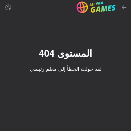
بحث
ابحث عن لعبة أو نوع
ألعاب أونلاين مجانية
المُوصى بها
المستوى 404
لقد حولت الخطأ إلى معلم رئيسي
86
90
16+
85
Mahjong Blast
Duck Rescue: Screw
Spider Solitaire (1, 2,
Clear
and 4 suits)