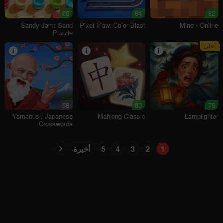
85
84
82
Sandy Jam: Sand
Pixel Flow: Color Blast
Mine - Online
Puzzle
أعلى
58
80
75
Yamabusi. Japanese
Mahjong Classic
Lamplighter
Crosswords
1
2
3
4
5
أخيرة