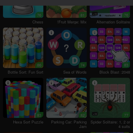
76
81
16+
76
Chess
Fruit Merge: Mix!
Alternation Solitaire
86
74
83
Bottle Sort: Fun Sort
Sea of Words
2048: Block Blast
83
82
18+
77
Hexa Sort Puzzle
Parking Car: Parking
Spider Solitaire: 1, 2 or
Jam
4 suits