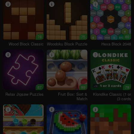
78
75
80
Wood Block Classic
Woodoku Block Puzzle
Hexa Block 2048
87
89
16+
78
Relax Jigsaw Puzzles
Fruit Box: Sort &
Klondike Classic (1 or
Match
3 cards)