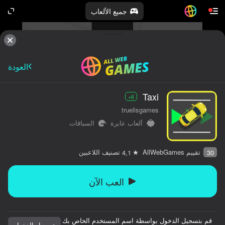
جميع الألعاب
العودة
Taxi
6+
truelisgames
ألعاب عابرة
السباقات
تقييم AllWebGames
تصنيف اللاعبين
4,1
30
العب الآن
قم بتسجيل الدخول بواسطة اسم المستخدم الخاص بك
كلها لك.
تسجيل الدخول