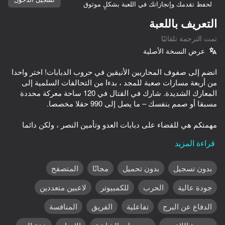
لحفظ تقدمك وإنجازاتك في اللعبة بشكلٍ موثوق
تدوير الجهاز
التعريف باللعبة
هذه اللعبة تدعم اتجاه المناظر الطبيعية
تمت الترجمة تلقائيًا
فقط
عرض النسخة الأصلية
انضم إلى صفوف المحاربين الأنيقين في حروب الدبابات! اختر واحدا
من أربعة مسارات صعبة للمجد ، بدءا من التحالفات السلمية إلى
المعارك الشديدة. شارك في القتال في 120 ساحة معركة محددة
مهمتكم هي للقضاء على دبابات العدو وتأمين النصر ، ولكن دائما
إبقاء العين على حماية قاعدة الخاص بك ؛ خسارتها يعني فشل
قراءة المزيد
العملية بأكملها. كن مستعدا لمواجهة الرؤساء الصغار الأقوياء الذين
بدون تسجيل
بدون تحميل
مجانًا
المتصفح
إثبات همة وكسب ميداليات للأداء المتميز. سيتم تذكر أعمالك
العب
جودة عالية
الحرب
للكمبيوتر
لاعبين متعددين
البطولية. استخدم البيئة لصالحك-احتمي وتمويه نفسك واستخدم
المكافآت التي تعزز أسلحتك أو تحول العقبات مثل تحويل الماء إلى
58
66
69
الدفاع عن البرج
تفاعلية
الفريق
المنافسة
جليد للعبور. حظا سعيدا في ساحة المعركة!
ining Farm
Claw Master
Super Line Go: Escape
Super Tank 2D