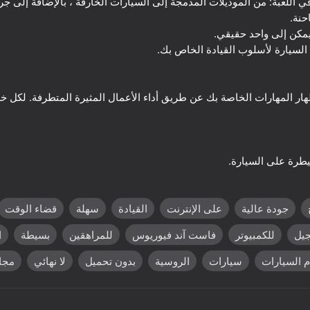
ختلفة في اللعبة: من الموديلات المدمجة إلى السيارات الخارقة ، بالإضافة إلى 
ار المهارات الخاصة بك عن طريق أداء الأعمال المثيرة المتطرفة. لكل 
69
66
The Long Way
Turbo BMW M5 CS
جودة عالية
على الإنترنت
القيادة
سهلة
قضاء الوقت
يل
للكمبيوتر
فاست آند فيوريوس
للمراهقين
بسيطة
ا
 السيارات
سيارات
الروسية
بدون تحميل
لا نهائي
مجان
58
68
جراند سيتي ريسينغ
ar Destruction & Drift