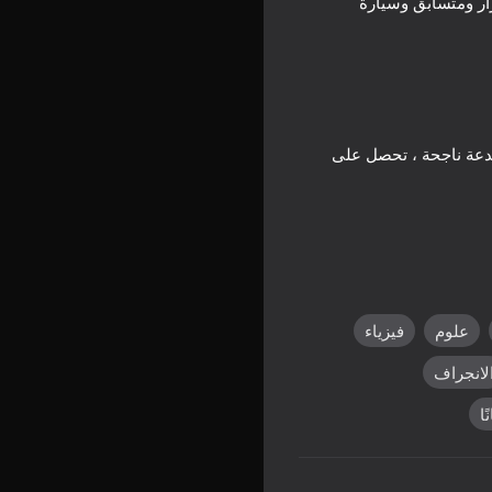
جرار ومتسابق وسيارة
خدعة ناجحة ، تحصل على
علوم
فيزياء
لانجراف
ًا
C