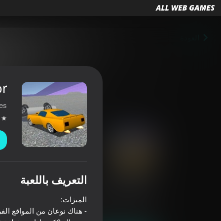
العودة
or
es
التعريف باللعبة
Stunt Simulator
4,3
تصنيف اللاعبين
6+
السباقات
المحاكيات
JulGames