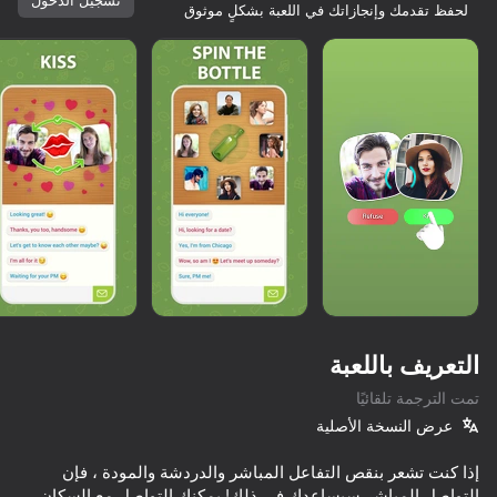
لحفظ تقدمك وإنجازاتك في اللعبة بشكلٍ موثوق
التعريف باللعبة
تمت الترجمة تلقائيًا
عرض النسخة الأصلية
54
69
57
66
إذا كنت تشعر بنقص التفاعل المباشر والدردشة والمودة ، فإن
t for adults
DOP 4 Remove Unnecessary
Fruit Romance
Chatting with Your Crushes 2
التواصل المباشر سيساعدك في ذلك! يمكنك التواصل مع السكان