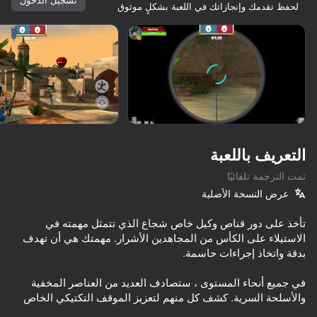
لحفظ تقدمك وإنجازاتك في اللعبة بشكلٍ موثوق
ابدأ
التعريف باللعبة
تمت الترجمة تلقائيًا
عرض النسخة الأصلية
تأخذ على دور قناص وكيل خاص شجاع الذي تتمثل مهمته في
الاستيلاء على الكأس من المجاهدين الأشرار. مهمتك هي أن تهدف
في جميع أنحاء المستوى ، ستصادف العديد من العناصر المخفية
61
67
72
كلها لك
والأسلحة السرية. كشف كل منهم لتعزيز الموقف التكتيكي الخاص
CS Delta
Time Shooter 2
Arena: Online Shooter
Bodycam Shooter