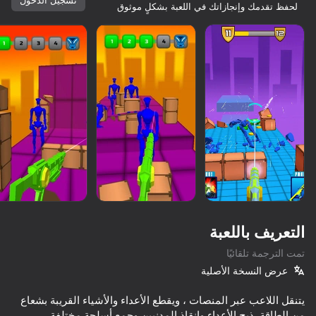
لحفظ تقدمك وإنجازاتك في اللعبة بشكلٍ موثوق
التعريف باللعبة
تمت الترجمة تلقائيًا
عرض النسخة الأصلية
61
68
70
72
كلها لك
يتنقل اللاعب عبر المنصات ، ويقطع الأعداء والأشياء القريبة بشعاع
e Shooter 2
Sword Master: Slice Your Enemies!
Sticky Carnage
Arena Shooter Online! Fight with Friends!
من الطاقة. ذبح الأعداء وإنقاذ المدنيين وجمع أسلحة مختلفة.