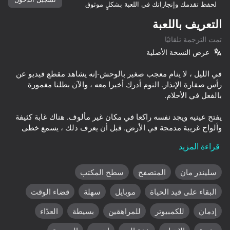
لحفظ تقدمك وإنجازاتك في اللعبة بشكلٍ موثوق
تدوير الجهاز
التعريف باللعبة
هذه اللعبة تدعم اتجاه المناظر الطبيعية
تمت الترجمة تلقائيًا
فقط
عرض النسخة الأصلية
في الليل ، لا ينام معجب صغير بالوحش-إنه يشاهد مقطع فيديو عن
رأس صفارة الإنذار. النوم أدرك أخيرا معه ، والآن بطلنا مغمورة
يفتح عينيه ويجد نفسه راكعا في مكان غير مألوف. هناك غابة كثيفة
وألواح غريبة مدمجة في الأرض. قبل أن يعرف ذلك ، يسمع خطى
ثقيلة. يستدير ويرى أمامه صورة ظلية جافة مع اثنين من مكبرات
قراءة المزيد
سليندر مان
المتصفح
سطح المكتب
العب
البقاء على قيد الحياة
موبايل
سهلة
قضاء الوقت
وفقا للأسطورة ، إذا واجهت صفارة الإنذار ، يمكن حفظ تمثال ملاك
34
65
50
إدمان
للكمبيوتر
للمراهقين
بسيطة
العدّاء
t and Thick
Fisher's Fear 2: Retribution
Draw Action
No, I'm not a zombie
كل لعبة فريدة من نوعها بسبب العقبات والخلفيات التي تم إنشاؤها