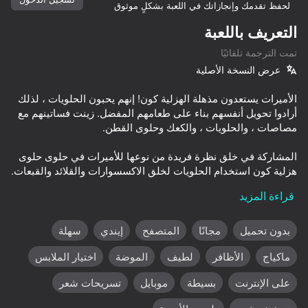
لحفظ تقدمك وإنجازاتك في اللعبة بشكلٍ موثوق
تدوير الجهاز
التعريف باللعبة
هذه اللعبة تدعم اتجاه المناظر الطبيعية
تمت الترجمة تلقائيًا
فقط
عرض النسخة الأصلية
الأميرات يستعدون مذهلة الهزلية كون! إنهم يحبون الحلويات ، لذلك
أرادوا تحويل أنفسهم بناء على طعامهم المفضل. زينت فساتينهم مع
المشاركة في خلق نظرة فريدة من نوعها للأميرات في حلوى حلوى
هزلية كون استخدام الحلويات لخلق الاكسسوارات والقلائد والقبعات.
تسريحات الشعر الملونة ستكمل الزي تماما. أميراتنا تتألق بالفعل
قراءة المزيد
في ملابس حلوى جديدة!
بدون تحميل
مجانًا
المتصفح
إيندي
سهلة
العب
ماكياج
الأظافر
لطيف
الموضة
اختيار الملابس
57
58
64
68
على الإنترنت
بسيطة
موبايل
تسريحات شعر
Frozen Dress Up Anna and Elsa
LoliRocks Dress Up
Pony Creator - dress up game for girls