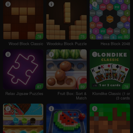
78
75
80
Wood Block Classic
Woodoku Block Puzzle
Hexa Block 2048
87
89
16+
78
Relax Jigsaw Puzzles
Fruit Box: Sort &
Klondike Classic (1 or
Match
3 cards)