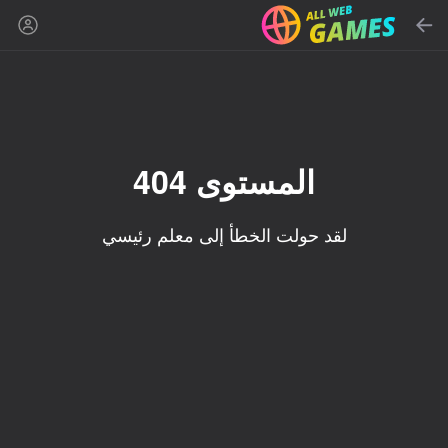
بحث
ابحث عن لعبة أو نوع
ألعاب أونلاين مجانية
المُوصى بها
المستوى 404
لقد حولت الخطأ إلى معلم رئيسي
86
89
16+
85
Mahjong Blast
Duck Rescue: Screw
Spider Solitaire (1, 2,
Clear
and 4 suits)