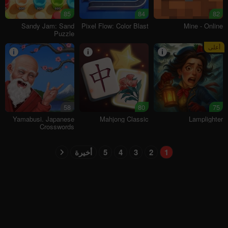
85
84
82
Sandy Jam: Sand
Pixel Flow: Color Blast
Mine - Online
Puzzle
أعلى
58
80
75
Yamabusi. Japanese
Mahjong Classic
Lamplighter
Crosswords
1
2
3
4
5
أخيرة