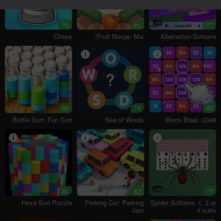
76
81
16+
77
Chess
Fruit Merge: Mix!
Alternation Solitaire
86
74
83
Bottle Sort: Fun Sort
Sea of Words
2048: Block Blast
83
82
18+
77
Hexa Sort Puzzle
Parking Car: Parking
Spider Solitaire: 1, 2 or
Jam
4 suits