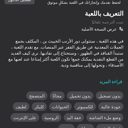
لحفظ تقدمك وإنجازاتك في اللعبة بشكلٍ موثوق
تدوير الجهاز
التعريف باللعبة
هذه اللعبة تدعم اتجاه المناظر الطبيعية
تمت الترجمة تلقائيًا
فقط
عرض النسخة الأصلية
في هذه اللعبة ، ستتولى دور الأرنب الخبيث بن ، المكلف بجمع
العملات المعدنية عن طريق القفز عبر المنصات. مع تقدم اللعبة ،
ستبدأ القنافذ في الظهور ، وستحتاج إلى تفاديها. نرى كيف العديد
من القطع النقدية يمكنك جمع! تكون اللعبة أكثر إمتاعا عند لعبها مع
قراءة المزيد
- على جهاز الكمبيوتر: استخدم مفاتيح الأسهم لأعلى ولليسار
- على الهاتف أو الهاتف الذكي: ببساطة لمس الشاشة بأصابعك.
بدون تسجيل
بدون تحميل
مجانًا
المتصفح
العب
جودة عالية
للكمبيوتر
الحيوانات
كليكر
لطيف
35
36
53
وضع ملء الشاشة
خفة اليد
الروسية
على الإنترنت
Apple Worm
Capybara Evolution: Clicker
Labubu World: Merge them all!