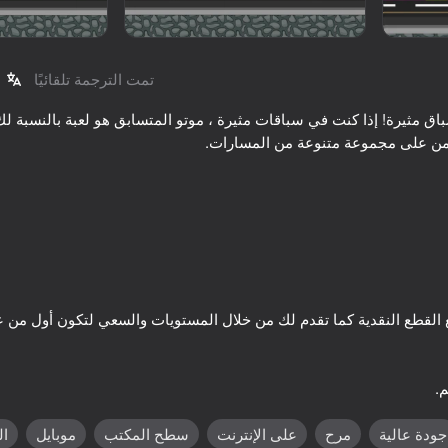
تمت الترجمة تلقائيًا
اق مثيرة! إذا كنت في سباقات مثيرة ، موتو المتسابق هو لعبة بالنسبة ل
70
73
ر المتطرفة
Supercar Battle: 2 Player
Pixel Car Racer
Racing Game
.
69
16+
75
جودة عالية
مرح
على الإنترنت
سطح المكتب
موبايل
ال