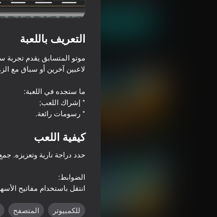
العب الآن
التعريف باللعبة
موتو المتسابق يقدم تجربة سب
ألعاب مماثلة
* رسومات رائعة.
76
16+
77
كيفية اللعب
Enduro Cross Motorsport
الدراجة الجبلية انحدا
انتقل باستخدام مفاتيح الأسهم
75
64
للكمبيوتر
المتصفح