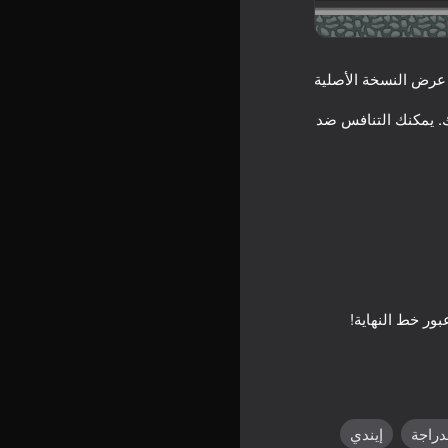
عرض النسخة الأصلية
ك. يمكنك التنافس ضد
دراجة
إيندي