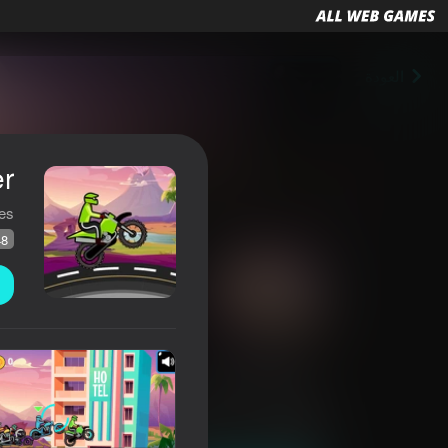
العودة
r
es
48
Moto Racer
تقييم AllWebGames
48
4,0
تصنيف اللاعبين
للأولاد
السباقات
JulGames