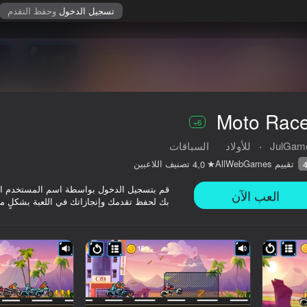
تسجيل الدخول
وحفظ التقدم
Moto Race
6+
JulGam
·
للأولاد
السباقات
تقييم AllWebGames
تصنيف اللاعبين
4,0
قم بتسجيل الدخول بواسطة اسم المستخدم ا
العب الآن
بك لحفظ تقدمك وإنجازاتك في اللعبة بشكلٍ م
6+