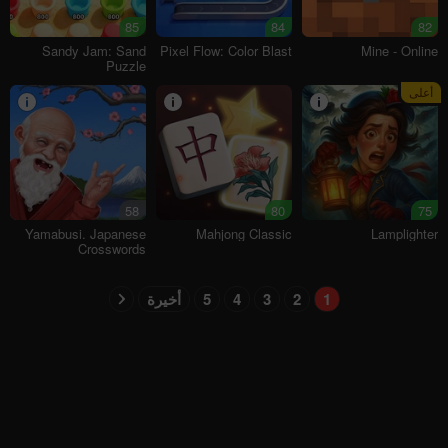
85
84
82
Sandy Jam: Sand
Pixel Flow: Color Blast
Mine - Online
Puzzle
أعلى
58
80
75
Yamabusi. Japanese
Mahjong Classic
Lamplighter
Crosswords
1
2
3
4
5
أخيرة