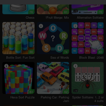
76
81
16+
76
Chess
Fruit Merge: Mix!
Alternation Solitaire
86
74
83
Bottle Sort: Fun Sort
Sea of Words
2048: Block Blast
83
82
18+
77
Hexa Sort Puzzle
Parking Car: Parking
Spider Solitaire: 1, 2 or
Jam
4 suits