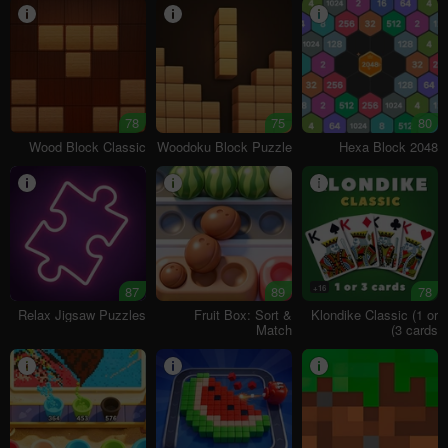
78
75
80
Wood Block Classic
Woodoku Block Puzzle
Hexa Block 2048
87
89
16+
78
Relax Jigsaw Puzzles
Fruit Box: Sort &
Klondike Classic (1 or
Match
3 cards)