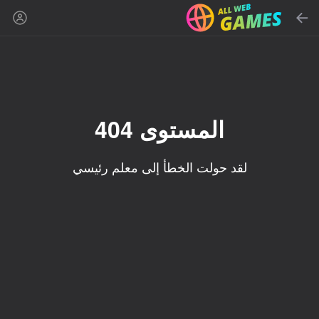
بحث
ابحث عن لعبة أو نوع
ألعاب أونلاين مجانية
المُوصى بها
المستوى 404
لقد حولت الخطأ إلى معلم رئيسي
86
90
16+
85
Mahjong Blast
Duck Rescue: Screw
Spider Solitaire (1, 2,
Clear
and 4 suits)