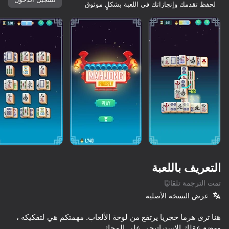
لحفظ تقدمك وإنجازاتك في اللعبة بشكلٍ موثوق
التعريف باللعبة
تمت الترجمة تلقائيًا
عرض النسخة الأصلية
76
73
83
83
هنا ترى هرما حجريا يرتفع من لوحة الألعاب. مهمتكم هي لتفكيكه ،
Mahjong Classic Master
Tiles Match: release stress 3D
Mahjong: Train Your Mind