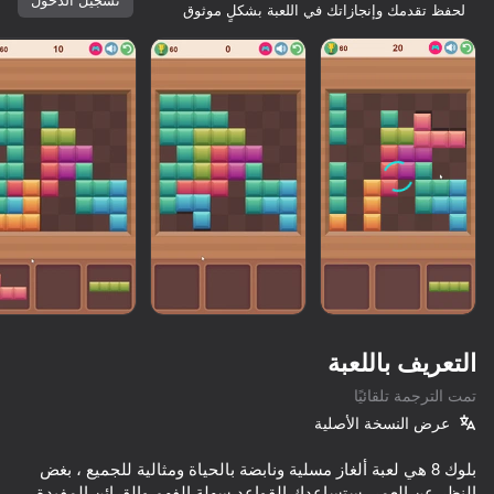
لحفظ تقدمك وإنجازاتك في اللعبة بشكلٍ موثوق
التعريف باللعبة
تمت الترجمة تلقائيًا
عرض النسخة الأصلية
بلوك 8 هي لعبة ألغاز مسلية ونابضة بالحياة ومثالية للجميع ، بغض
النظر عن العمر. ستساعدك القواعد سهلة الفهم والقرائن المفيدة