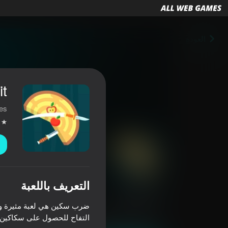
العودة
it
es
التعريف باللعبة
Knife Hit
ضرب سكين هي لعبة مثيرة وص
3,6
تصنيف اللاعبين
12+
ألعاب الأركيد
ألعاب عابرة
duck Games