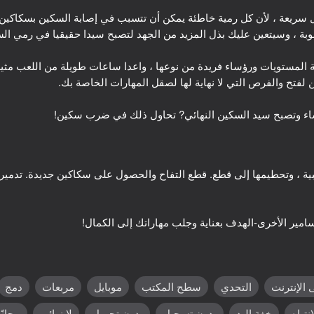
عل سريعة ، لأن كل رمية خاطئة يمكن أن تتسبب في إصابة السكين بسكاكين
 المستويات ورؤساء فريدة من نوعها ، واعدا ساعات طويلة من اللعب مثير
اء وتصبح سيد السكين النهائي? تحاول ذلك في ضرب سكين!
 ، وتحطيمها إلى قطع. قطع التفاح والحصول على سكاكين جديدة. تدمير ا
16+
67
20 Minutes Till Dawn
الهروب من الليزر
 الإنترنت
التحدي
سطح المكتب
موبايل
مربعات
دمج
41
28
 Slash: Ninja Stealth
Flappy Dunk: Sink It!
Ge
انتباه
خفة اليد
بدون تسجيل
بدون تحميل
لا نهائي
مجانًا