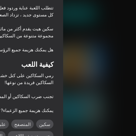
تتطلب اللعبة عناية وردود ف
العب الآن
سكين هيت يقدم أكثر من مائة
ألعاب مماثلة
هل يمكنك هزيمة جميع الرؤس
كيفية اللعب
رمي السكاكين على كتل خشبية
75
53
Cookie Clicker Old
Cookie Clicker
يمكنك هزيمة جميع الزعماء?
سكين
المتصفح
على
49
16+
52
ometry: Clicker-The
Archer Master: Bow Shooting
حسب تصنيف اللاعب
ال