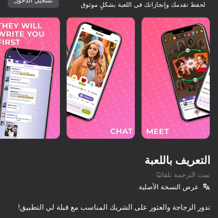
لحفظ تقدمك وإنجازاتك في اللعبة بشكلٍ موثوق
التعريف باللعبة
تمت الترجمة تلقائيًا
عرض النسخة الأصلية
48
54
58
57
Chat for adults
Texts with Your Crushes
Fruit Romance