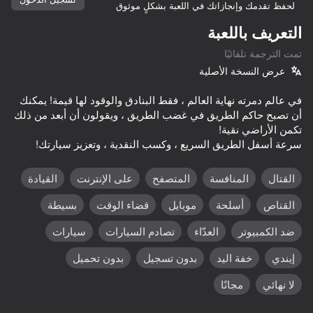
لحفظ تقدمك وإنجازاتك في اللعبة بشكلٍ موثوق
التعريف باللعبة
تمت الترجمة تلقائيًا
عرض النسخة الأصلية
في عالم دمرته نهاية العالم ، فقط البنادق والوقود لها قيمة! يمكنك
أن تصبح حاكم الطريق في غضب الطريق ، ويقولون أن أبعد من ذلك
سرعة أسفل الطريق السريع ، وكسب النقدية ، وتعزيز سيارتك!
القتال
المنافسة
المتصفح
على الإنترنت
القيادة
القناص
أسلحة
موبايل
قضاء الوقت
بسيطة
ضد الكمبيوتر
العدّاء
تصادم السيارات
سيارات
إيندي
خفة اليد
بدون تسجيل
بدون تحميل
لا نهائي
مجانًا
66
36
كلها لك
Branch Runner
Claw Master
Apple Worm