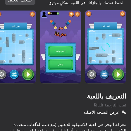
لحفظ تقدمك وإنجازاتك في اللعبة بشكلٍ موثوق
ابدأ
التعريف باللعبة
تمت الترجمة تلقائيًا
عرض النسخة الأصلية
72
76
61
58
معركة البحر هي لعبة كلاسيكية للاعبين (مع دعم للألعاب متعددة
State Connect
Ono Classic Cards
2 Player Games
اللاعبين) ، حيث يضع الخصوم أساطيلهم في ساحة اللعب ويحاولون