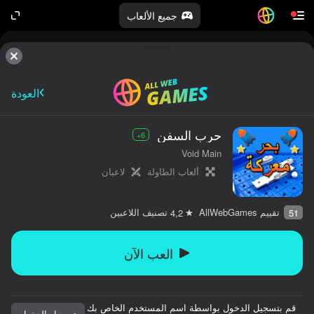
جميع الألعاب
كلها لك
العودة
حرب السفن
6+
Void Main
ألعاب الطاولة
لاعبان
تقييم AllWebGames
تصنيف اللاعبين
4,2
51
العب الآن
قم بتسجيل الدخول بواسطة اسم المستخدم الخاص بك
كلها لك.
تسجيل الدخول