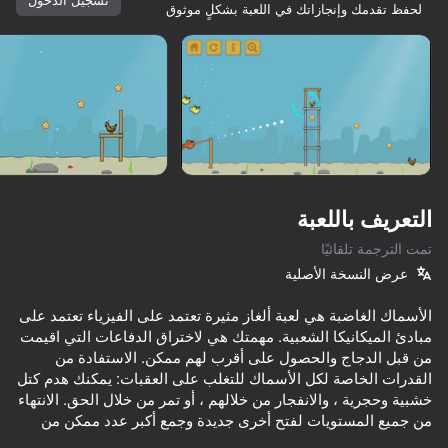
لحفظ تقدمك وإنجازاتك في اللعبة بشكلٍ موثوق
تدوير الجهاز
هذه اللعبة تدعم اتجاه المناظر الطبيعية
فقط
التعريف باللعبة
تمت الترجمة تلقائيًا
عرض النسخة الأصلية
الأسماك الغاضبة هي لعبة ألغاز مثيرة تعتمد على الفيزياء تعتمد على
مبادئ الميكانيكا الشعبية. مهمتك هي لاختراق الدفاعات التي اقيمت
من قبل الدجاج والحصول على أقرب لهم ممكن. الاستفادة من
العب
القدرات الخاصة لكل الأسماك للتغلب على العقبات: يمكنك هدم كتل
خشبية وحجرية ، والانفجار من خلالهم ، أو تمر من خلال الحق. الانتهاء
48
40
79
من جميع المستويات لفتح أخرى جديدة وجمع أكبر عدد ممكن من
the Bottles
Hamster Escape: Prison
Cure the cats!
Oceanscapes - Secrets of the Lost Treasures