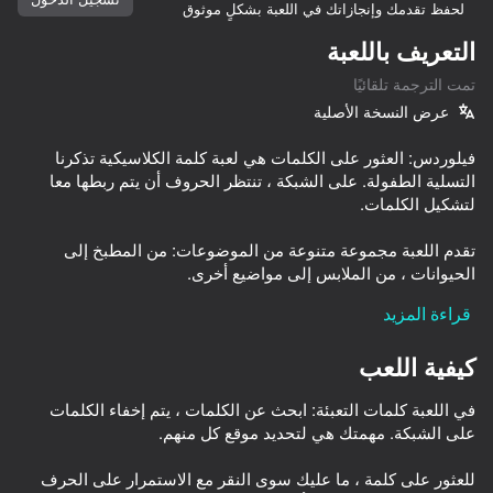
لحفظ تقدمك وإنجازاتك في اللعبة بشكلٍ موثوق
التعريف باللعبة
تمت الترجمة تلقائيًا
جاري التحميل
عرض النسخة الأصلية
فيلوردس: العثور على الكلمات هي لعبة كلمة الكلاسيكية تذكرنا
التسلية الطفولة. على الشبكة ، تنتظر الحروف أن يتم ربطها معا
تقدم اللعبة مجموعة متنوعة من الموضوعات: من المطبخ إلى
قراءة المزيد
حدد حجم الشبكة المفضل لديك ، وستقوم اللعبة بصياغة تحد فريد
كيفية اللعب
في اللعبة كلمات التعبئة: ابحث عن الكلمات ، يتم إخفاء الكلمات
مساعدة القط عالم في رعاية شجرة البلوط حلمه! جمع المكافآت
ومساعدة شجرة تصل للنجوم.
للعثور على كلمة ، ما عليك سوى النقر مع الاستمرار على الحرف