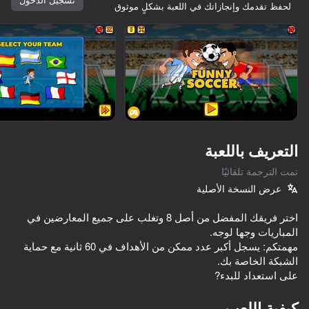
لحفظ تقدمك وإنجازاتك في اللعبة بشكلٍ موثوق
تدوير الجهاز
هذه اللعبة تدعم اتجاه المناظر الطبيعية
فقط
التعريف باللعبة
تمت الترجمة تلقائيًا
عرض النسخة الأصلية
اختر فريقك المفضل من أصل 8 وتغلب على جميع المعارضين في
مهمتكم: يسجل أكبر عدد ممكن من الأهداف في 60 ثانية مع حماية
العب
على استعداد للبدء?
63
73
73
School Of Basketball
Soccer Dash
Ragdoll Football 2 players
كيفية اللعب