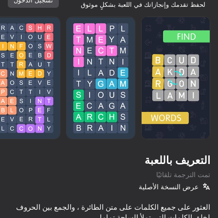
لحفظ تقدمك وإنجازاتك في اللعبة بشكلٍ موثوق
التعريف باللعبة
تمت الترجمة تلقائيًا
عرض النسخة الأصلية
87
78
76
57
العثور على جميع الكلمات على متن الطائرة ، والجمع بين الحروف
Block Master - Super Puzzle!
Poker Online
Chat Master