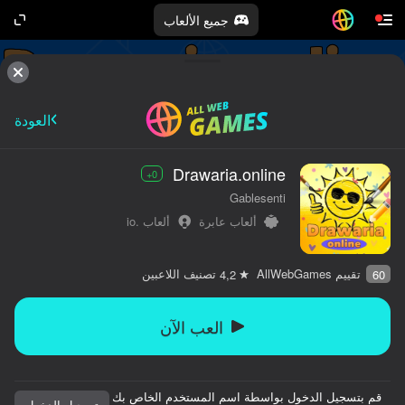
جميع الألعاب
العودة
Drawaria.online
0+
Gablesenti
ألعاب عابرة
ألعاب .io
تقييم AllWebGames
تصنيف اللاعبين
4,2
60
العب الآن
قم بتسجيل الدخول بواسطة اسم المستخدم الخاص بك
تسجيل الدخول