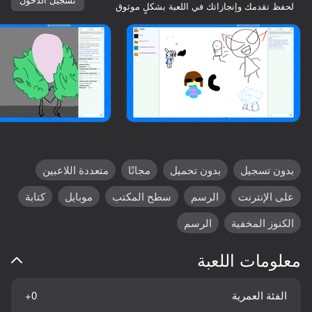
لحفظ تقدمك وإنجازاتك في اللعبة بشكلٍ موثوق
بدون تسجيل
بدون تحميل
مجانًا
متعددة اللاعبين
على الإنترنت
الرسم
سطح المكتب
موبايل
كتابة
الكنوز المخفية
الرسم
معلومات اللعبة
57
الفئة العمرية
0+
This Meme Won
Animal Hospital: 99 Nights with Anomalies!
Verity