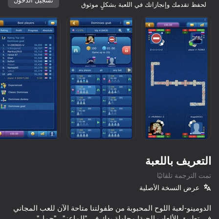
لحفظ تقدمك وإنجازاتك في اللعبة بشكلٍ موثوق
التعريف باللعبة
تمت الترجمة تلقائيًا
عرض النسخة الأصلية
76
83
60
الدومينو-لعبة اللوح المحبوبة من طفولتنا متاحة الآن للعب المجاني
oker Online
Red Ball Escape
Solitaire Classic Klondike
Kozel: Two on Two
في تطبيق الألعاب الحية! محاولة يدك في "الماعز" ، "حمار"