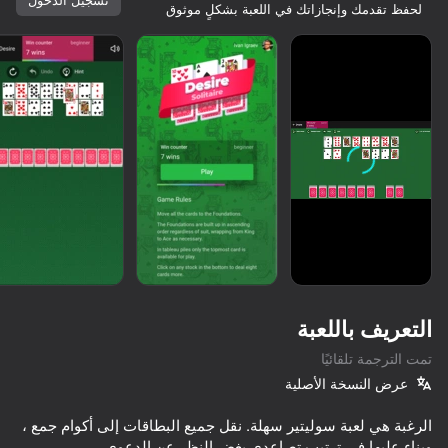
لحفظ تقدمك وإنجازاتك في اللعبة بشكلٍ موثوق
التعريف باللعبة
تمت الترجمة تلقائيًا
عرض النسخة الأصلية
76
80
61
67
الرغبة هي لعبة سوليتير سهلة. نقل جميع البطاقات إلى أكوام جمع ،
Zomblox
Ono Classic Cards
سوليتير كلوندايك - ديلوكس
وبناء عليها في ترتيب تصاعدي بغض النظر عن الدعوى.