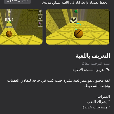
لحفظ تقدمك وإنجازاتك في اللعبة بشكلٍ موثوق
تدوير الجهاز
هذه اللعبة تدعم اتجاه المناظر الطبيعية
فقط
التعريف باللعبة
تمت الترجمة تلقائيًا
عرض النسخة الأصلية
لفة مجنون هو ممر لعبة مثيرة حيث كنت في حاجة لتفادي العقبات
العب
68
69
65
63
Robby +1 To Speed Per Click
Sky Ball Racing
School Of Basketball
* متجر داخل اللعبة