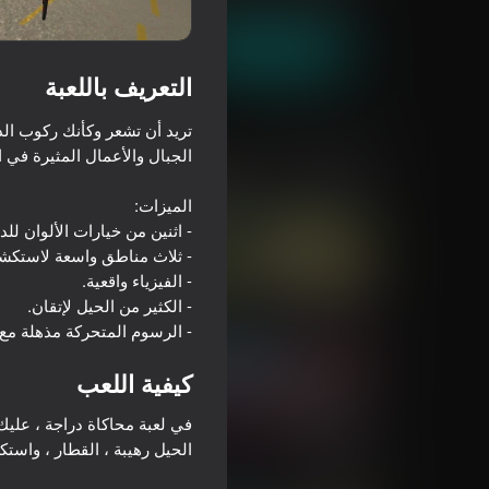
العب الآن
التعريف باللعبة
تريد أن تشعر وكأنك ركوب الد
ألعاب مماثلة
70
16+
68
VR World
سباق جراند إكستريم
- الرسوم المتحركة مذهلة مع الرسومات 3 الأبع
كيفية اللعب
في لعبة محاكاة دراجة ، عليك 
67
61
TV Ultimate Offroad
SuperBike