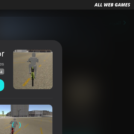
العودة
or
es
34
Bicycle Simulator
تقييم AllWebGames
34
3,9
تصنيف اللاعبين
السباقات
المحاكيات
JulGames