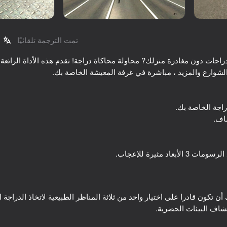
تمت الترجمة تلقائيًا
راجات دون مغادرة منزلك? محاولة محاكاة دراجة! تقدم هذه الأداة الرائعة
69
69
The Long Way
GT Cars City Racing
اد مثيرة للإعجاب.
أن تكون قادرا على اختيار واحد من ثلاثة المناظر الطبيعية لاتخاذ الدراجة 
54
71
A
راكب دراجة أوبي
Theft: Liberty City 3D