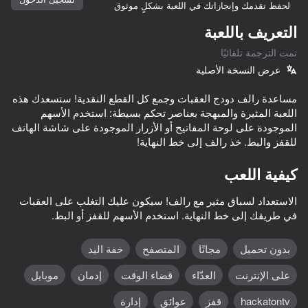
لحفظ تقدمك وإنجازاتك في اللعبة بشكلٍ موثوق
التعريف باللعبة
تمت الترجمة تلقائيًا
عرض النسخة الأصلية
مساعدة رالف دودج العقبات وجمع كل القطع النقدية! ستسعدك هذه
اللعبة المثيرة والمبهجة بعناصر تحكم بسيطة: استخدم الأسهم
الموجودة على لوحة المفاتيح أو الأزرار الموجودة على شاشة الهاتف
للقفز والبط. خذ رالف إلى خط النهاية!
كيفية اللعب
الاستعداد لسباق مثير مع رالف! سيكون عليك التغلب على العقبات
في طريقك إلى خط النهاية. استخدم الأسهم للقفز أو البط.
بدون تحميل
مجانًا
المتصفح
خفة اليد
على الإنترنت
العدّاء
قضاء الوقت
إدمان
موبايل
42
20
Auto Repair shop Clicker: the path to success
جمع الذهب: المبتدئ ضد الجميع!!
Noob is legend
l Metromen
hackatontv
قفز
عوائق
إدارة