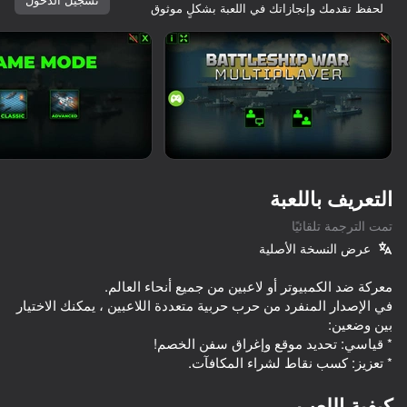
لحفظ تقدمك وإنجازاتك في اللعبة بشكلٍ موثوق
تدوير الجهاز
هذه اللعبة تدعم اتجاه المناظر الطبيعية
فقط
التعريف باللعبة
تمت الترجمة تلقائيًا
عرض النسخة الأصلية
في الإصدار المنفرد من حرب حربية متعددة اللاعبين ، يمكنك الاختيار
العب
* تعزيز: كسب نقاط لشراء المكافآت.
61
69
59
68
Artillery Vs Tanks
FPV Kamikaze drone simulator
Missiles and Drones: A Strike On A Military Base
كيفية اللعب