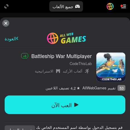
جميع الألعاب
العودة
Battleship War Multiplayer
6+
CodeThisLab
ألعاب الأركيد
الاستراتيجية
تقييم AllWebGames
تصنيف اللاعبين
4,2
53
العب الآن
قم بتسجيل الدخول بواسطة اسم المستخدم الخاص بك
تسجيل الدخول