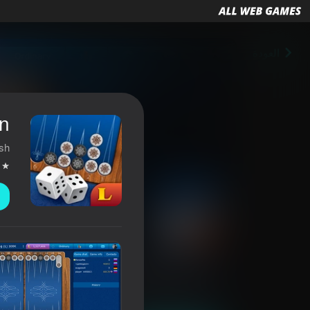
العودة
n
sh
Backgammon
3,2
تصنيف اللاعبين
18+
ألعاب الطاولة
LLC Nanoflash