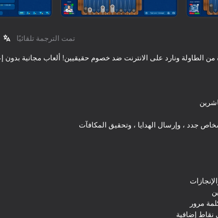
تمت الترجمة تلقائيًا
79
74
الشطرنج مجانا
l Club: 8 Ball Billiards
84
18+
76
itaire Classic Klondike
Poker Online