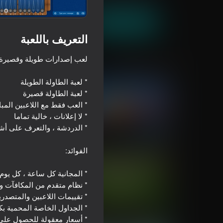
العب الآن
التعريف باللعبة
ألعاب مماثلة
66
65
Soccer Caps Game
Pool (American billiards)
73
72
My Chess
8 Ball Billiards Classic