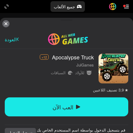
جميع الألعاب
العودة
Apocalypse Truck
12+
JulGames
للأولاد
السباقات
تصنيف اللاعبين
3,9
العب الآن
قم بتسجيل الدخول بواسطة اسم المستخدم الخاص بك
تسجيل الدخول