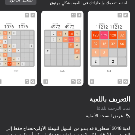
لحفظ تقدمك وإنجازاتك في اللعبة بشكلٍ موثوق
التعريف باللعبة
تمت الترجمة تلقائيًا
عرض النسخة الأصلية
78
75
86
كلها لك
لعبة 2048 أسطورة قد يبدو من السهل للوهلة الأولى-تحتاج فقط إلى
Mahjong Master: Tile Sort & Match
Sudoku
Block Blast 2048
الجمع بين الأرقام. لكن لا تدع بساطته تخدعك ؛ يمكن أن تكون صعبة