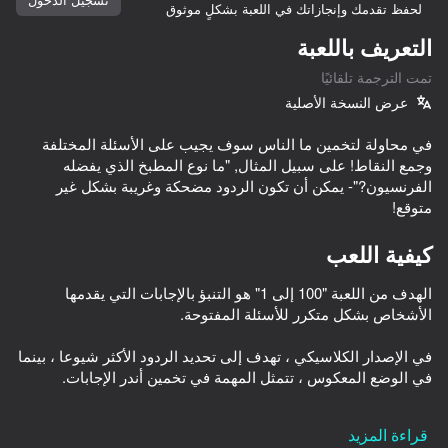
لحفظ تقدمك وإنجازاتك في اللعبة بشكلٍ موثوق
التعريف باللعبة
تمت الترجمة تلقائيًا
عرض النسخة الأصلية
في محاولة لتخمين ما الناس سوف يجيب على الأسئلة المختلفة
وجمع النقاط! على سبيل المثال, "ما نوع المطبخ الذي يفضله
الفرنسيون?"- يمكن أن تكون الردود مضحكة وغريبة بشكل غير
متوقع!
كيفية اللعب
الهدف من اللعبة "100 إلى 1" هو التنبؤ بالإجابات التي يقدمها
في الإصدار الكلاسيكي ، تهدف إلى تحديد الردود الأكثر شيوعا ، بينما
80
79
44
54
كلها لك
Words Crosswords
Age test
Musical Tiles
قراءة المزيد