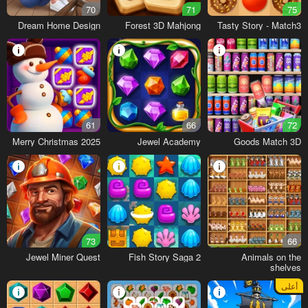
70
71
75
Dream Home Design
Forest 3D Mahjong
Tasty Story - Match3
61
66
72
Merry Christmas 2025
Jewel Academy
Goods Match 3D
73
66
Jewel Miner Quest
Fish Story Saga 2
Animals on the
shelves
أعلى