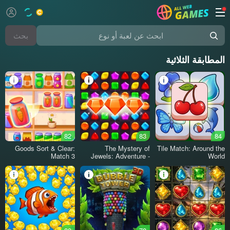
بحث
ابحث عن لعبة أو نوع
المطابقة الثلاثية
82
83
84
Goods Sort & Clear:
The Mystery of
Tile Match: Around the
Match 3
Jewels: Adventure -
World
Match 3