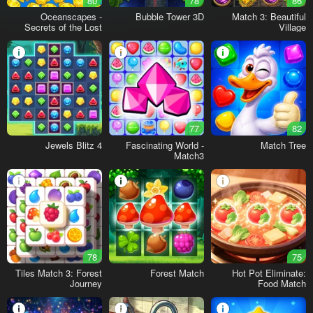
80
78
86
Oceanscapes -
Bubble Tower 3D
Match 3: Beautiful
Secrets of the Lost
Village
Treasures
77
82
Jewels Blitz 4
Fascinating World -
Match Tree
Match3
78
75
Tiles Match 3: Forest
Forest Match
Hot Pot Eliminate:
Journey
Food Match