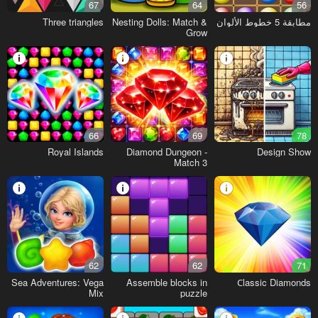
67
64
56
مطابقة 5 خطوط الألوان
Nesting Dolls: Match &
Three triangles
Grow
66
69
78
Royal Islands
Diamond Dungeon -
Design Show
Match 3
62
62
71
Sea Adventures: Vega
Assemble blocks in
Сlassic Diamonds
Mix
puzzle