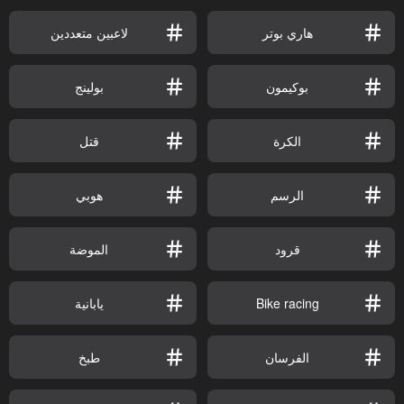
هاري بوتر
لاعبين متعددين
بوكيمون
بولينج
الكرة
قتل
الرسم
هوبي
قرود
الموضة
Bike racing
يابانية
الفرسان
طبخ