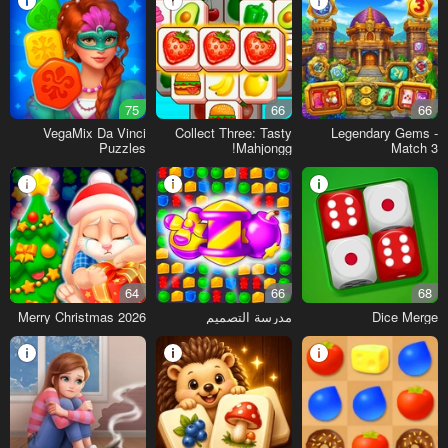
75
66
66
VegaMix Da Vinci
Collect Three: Tasty
Legendary Gems -
Puzzles
Mahjongg!
Match 3
64
66
68
Dice Merge
مدرسة التصميم
Merry Christmas 2026