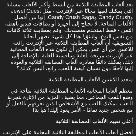
تعد ألعاب المطابقة الثلاثية من أبسط وأكثر الألعاب مسلية
التي يمكنك لعبها مجانًا عبر الإنترنت - مثل Jewel Quest
وCandy Crush وCandy Crush Saga. إنها من أفضل
الألعاب المتاحة. لا تحتاج إلى أجهزة أو بطاقات فيديو باهظة
الثمن - فقط استخدم متصفحك، وقم بمطابقة ثلاثة كائنات
من نفس النوع، وانبثق! هذا كل شيء. تظهر أبحاثنا
التسويقية أن ألعاب المطابقة الثلاثية عبر الإنترنت رائعة
للاعبين من أي عمر. يمكن أن تكون هذه الألعاب المجانية
عبر الإنترنت مريحة للغاية وتنافسية للغاية. بالإضافة إلى
ذلك، يمكنك دائمًا مغادرة ألعاب المطابقة الثلاثية والعودة
إليها لاحقًا دون نسيان كيفية اللعب. رائع، أليس كذلك؟
متعدد اللاعبين الألعاب المطابقة الثلاثية
معظم ألعابنا المجانية الألعاب المطابقة الثلاثية متاحة في
وضع اللعب الجماعي، مما يضيف المزيد من الإثارة لتجربة
اللعب. يمكنك اللعب مع الأشخاص الذين تعرفهم بالفعل أو
مع شخص جديد تمامًا - الأمر يعود إليك! هيا بنا!
أعلى تقييم الألعاب المطابقة الثلاثية
أفضل ألعاب الألعاب المطابقة الثلاثية المجانية على الإنترنت