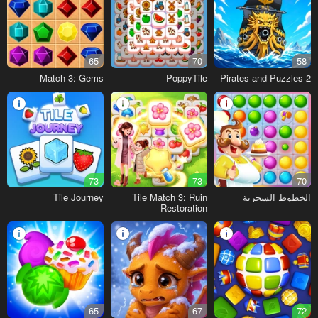
65
70
58
Match 3: Gems
PoppyTile
Pirates and Puzzles 2
73
73
70
الخطوط السحرية
Tile Match 3: Ruin
Tile Journey
Restoration
65
67
72